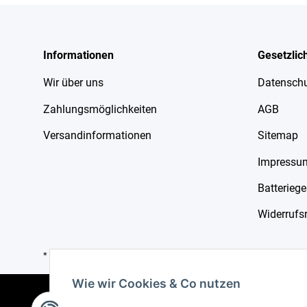
Informationen
Gesetzlic
Wir über uns
Datensch
Zahlungsmöglichkeiten
AGB
Versandinformationen
Sitemap
Impressu
Batterieg
Widerrufs
* Alle Preise inkl. gesetzlicher USt., zzgl.
Versand
Wie wir Cookies & Co nutzen