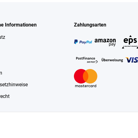
he Informationen
Zahlungsarten
utz
m
esetzhinweise
recht